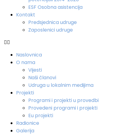
ESF Osobna asistencija
Kontakt
Predsjednica udruge
Zaposlenici udruge
Naslovnica
O nama
Vijesti
Naši članovi
Udruga u lokalnim medijima
Projekti
Programi i projekti u provedbi
Provedeni programi i projekti
Eu projekti
Radionice
Galerija