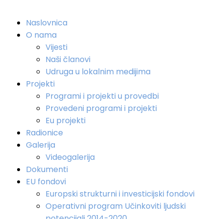
Naslovnica
O nama
Vijesti
Naši članovi
Udruga u lokalnim medijima
Projekti
Programi i projekti u provedbi
Provedeni programi i projekti
Eu projekti
Radionice
Galerija
Videogalerija
Dokumenti
EU fondovi
Europski strukturni i investicijski fondovi
Operativni program Učinkoviti ljudski
potencijali 2014-2020