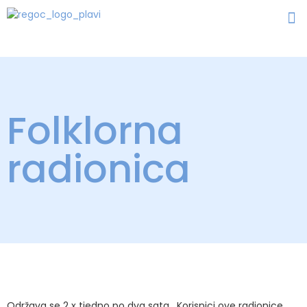
Folklorna
radionica
Održava se 2 x tjedno po dva sata. Korisnici ove radionice