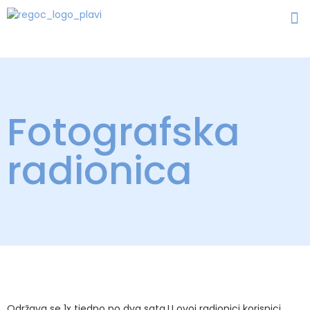
Fotografska
radionica
Održava se 1x tjedno po dva sata.U ovoj radionici korisnici