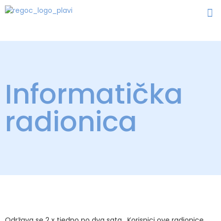
Informatička
radionica
Održava se 2 x tjedno po dva sata. Korisnici ove radionice